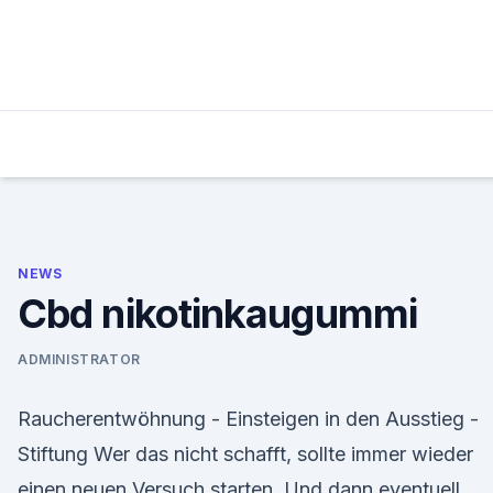
Skip
to
content
NEWS
Cbd nikotinkaugummi
ADMINISTRATOR
Raucherentwöhnung - Einsteigen in den Ausstieg -
Stiftung Wer das nicht schafft, sollte immer wieder
einen neuen Versuch starten. Und dann eventuell