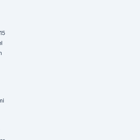
 15
l
n
mi