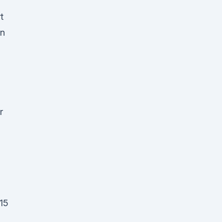
t
en
r
 15